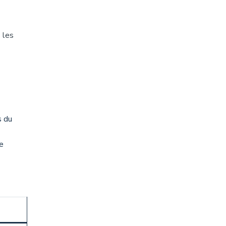
 les
s du
e