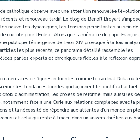
nde catholique observe avec une attention renouvelée l’évolutio
s récents et renouveau tardif. Le blog de Benoît Broyart s’impos
s nouvelles dynamiques, les tensions persistantes au sein de 
e cruciale pour l’Église. Alors que la mémoire du pape François,
rène publique, l’émergence de Léon XIV provoque à la fois analys
rticles les plus récents, ce panorama détaillé rassemble les
élées par les experts et chroniqueurs fidèles à la réflexion appr
 commentaires de figures influentes comme le cardinal Duka ou le
cerner les tendances lourdes qui façonnent le pontificat actuel.
 choix d’administration, les projets de réforme, mais aussi les dé
, notamment face à une Curie aux relations complexes avec la p
tions et la nécessité de répondre aux attentes d’un monde en ple
rcouru et celui qui reste à tracer, dans un univers chrétien aux ho