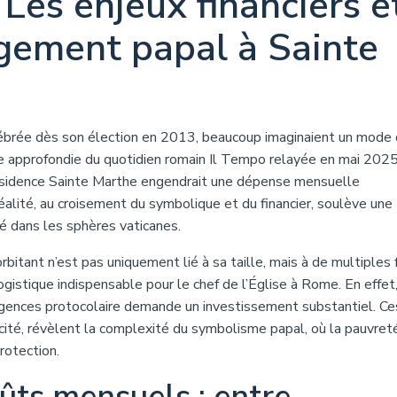
 Les enjeux financiers e
gement papal à Sainte
lébrée dès son élection en 2013, beaucoup imaginaient un mode 
 approfondie du quotidien romain Il Tempo relayée en mai 2025
résidence Sainte Marthe engendrait une dépense mensuelle
réalité, au croisement du symbolique et du financier, soulève une
é dans les sphères vaticanes.
rbitant n’est pas uniquement lié à sa taille, mais à de multiples 
a logistique indispensable pour le chef de l’Église à Rome. En effet
xigences protocolaire demande un investissement substantiel. Ce
icité, révèlent la complexité du symbolisme papal, où la pauvret
rotection.
ûts mensuels : entre