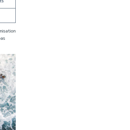
ts
nisation
pas