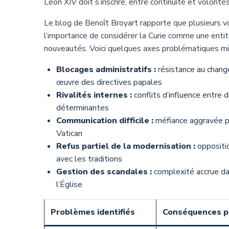
Léon XIV doit s’inscrire, entre continuité et volonté
Le blog de Benoît Broyart rapporte que plusieurs voix
l’importance de considérer la Curie comme une entité
nouveautés. Voici quelques axes problématiques mi
Blocages administratifs :
résistance au chang
œuvre des directives papales
Rivalités internes :
conflits d’influence entre 
déterminantes
Communication difficile :
méfiance aggravée pa
Vatican
Refus partiel de la modernisation :
oppositi
avec les traditions
Gestion des scandales :
complexité accrue dan
l’Église
Problèmes identifiés
Conséquences po