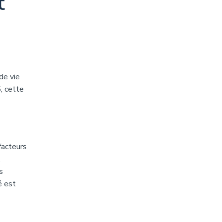
t
de vie
, cette
facteurs
,
s
é est