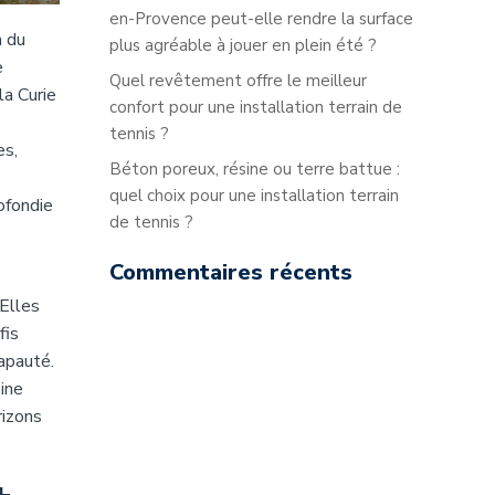
en-Provence peut-elle rendre la surface
n du
plus agréable à jouer en plein été ?
e
Quel revêtement offre le meilleur
la Curie
confort pour une installation terrain de
tennis ?
es,
Béton poreux, résine ou terre battue :
quel choix pour une installation terrain
ofondie
de tennis ?
Commentaires récents
 Elles
fis
apauté.
ine
rizons