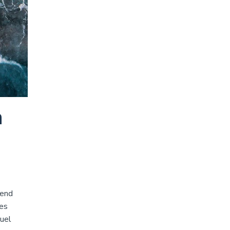
a
rend
ues
quel