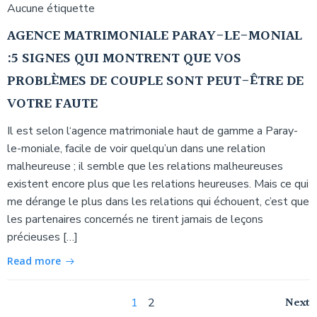
Aucune étiquette
AGENCE MATRIMONIALE PARAY-LE-MONIAL
:5 SIGNES QUI MONTRENT QUE VOS
PROBLÈMES DE COUPLE SONT PEUT-ÊTRE DE
VOTRE FAUTE
Il est selon l‘agence matrimoniale haut de gamme a Paray-
le-moniale, facile de voir quelqu’un dans une relation
malheureuse ; il semble que les relations malheureuses
existent encore plus que les relations heureuses. Mais ce qui
me dérange le plus dans les relations qui échouent, c’est que
les partenaires concernés ne tirent jamais de leçons
précieuses […]
Read more
Navigation
Na
Page
Page
Next
1
2