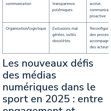
communication
transparence,
accrue,
polémiques
communicat
proactive
Organisation/logistique
Exclusions mal
Reconfigura
gérées, outils
des process
obsolètes
accompagn
des acteurs
Les nouveaux défis
des médias
numériques dans le
sport en 2025 : entre
engagement et