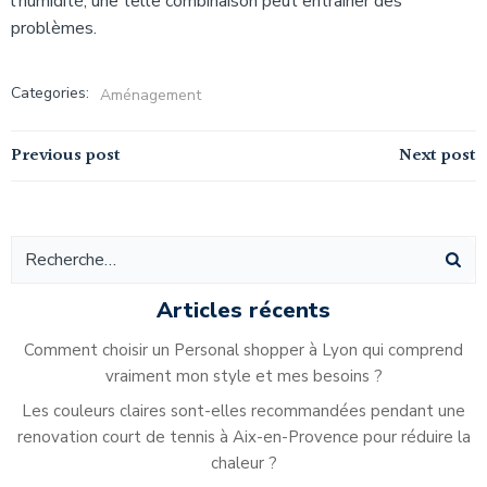
l’humidité, une telle combinaison peut entraîner des
problèmes.
Categories:
Aménagement
Navigation
Navigation
Previous post
Next post
de
de
l’article
l’article
Articles récents
Comment choisir un Personal shopper à Lyon qui comprend
vraiment mon style et mes besoins ?
Les couleurs claires sont-elles recommandées pendant une
renovation court de tennis à Aix-en-Provence pour réduire la
chaleur ?