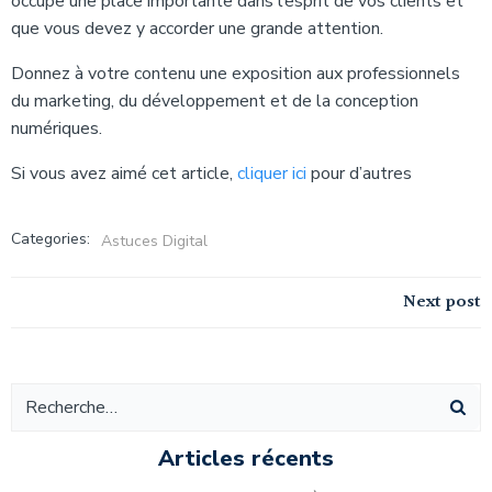
occupe une place importante dans l’esprit de vos clients et
que vous devez y accorder une grande attention.
Donnez à votre contenu une exposition aux professionnels
du marketing, du développement et de la conception
numériques.
Si vous avez aimé cet article,
cliquer ici
pour d’autres
Categories:
Astuces Digital
Navigation
Next post
de
l’article
Articles récents