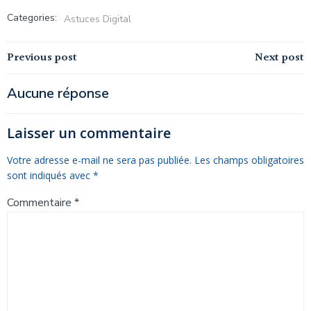
Categories:
Astuces Digital
Navigation
Navigation
Previous post
Next post
de
de
Aucune réponse
l’article
l’article
Laisser un commentaire
Votre adresse e-mail ne sera pas publiée.
Les champs obligatoires
sont indiqués avec
*
Commentaire
*