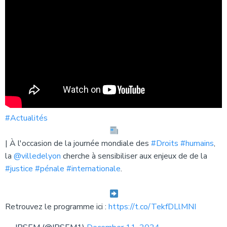
#Actualités
| À l'occasion de la journée mondiale des
#Droits
#humains
,
la
@villedelyon
cherche à sensibiliser aux enjeux de de la
#justice
#pénale
#internationale
.
Retrouvez le programme ici :
https://t.co/TekfDLlMNI