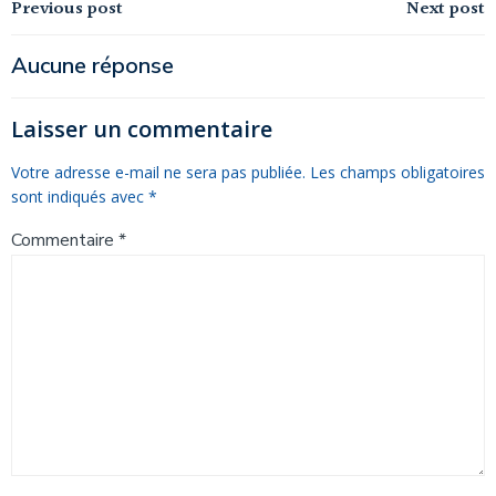
Navigation
Navigation
Previous post
Next post
de
de
Aucune réponse
l’article
l’article
Laisser un commentaire
Votre adresse e-mail ne sera pas publiée.
Les champs obligatoires
sont indiqués avec
*
Commentaire
*