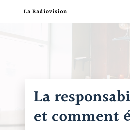
Aller
au
La Radiovision
contenu
La responsab
et comment év