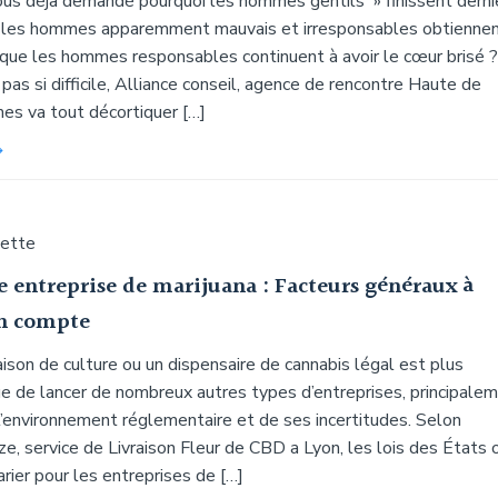
us déjà demandé pourquoi les hommes gentils » finissent derni
 les hommes apparemment mauvais et irresponsables obtienne
rs que les hommes responsables continuent à avoir le cœur brisé 
t pas si difficile, Alliance conseil, agence de rencontre Haute de
s va tout décortiquer […]
uette
e entreprise de marijuana : Facteurs généraux à
n compte
ison de culture ou un dispensaire de cannabis légal est plus
e de lancer de nombreux autres types d’entreprises, principale
l’environnement réglementaire et de ses incertitudes. Selon
e, service de Livraison Fleur de CBD a Lyon, les lois des États 
rier pour les entreprises de […]