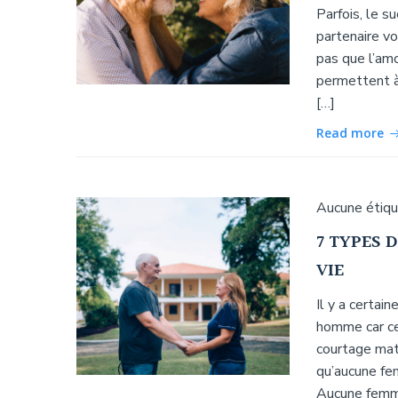
Parfois, le s
partenaire vo
pas que l’amo
permettent à 
[…]
Read more
Aucune étiq
7 TYPES 
VIE
Il y a certai
homme car ces
courtage mat
qu’aucune f
Aucune femm