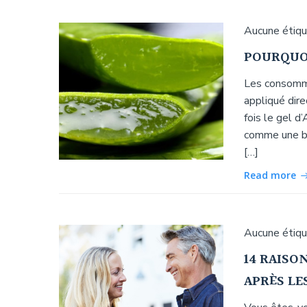
Aucune étiq
POURQUOI
Les consomma
appliqué direc
fois le gel d’
comme une bar
[…]
Read more
Aucune étiq
14 RAISO
APRÈS LE