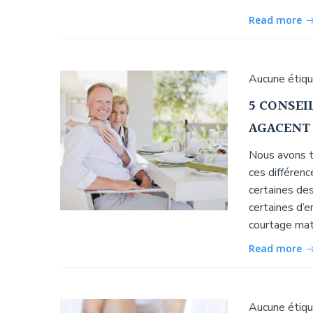
Read more
Aucune étiq
5 CONSEI
AGACENT
Nous avons t
ces différenc
certaines des
certaines d’e
courtage matr
Read more
Aucune étiq