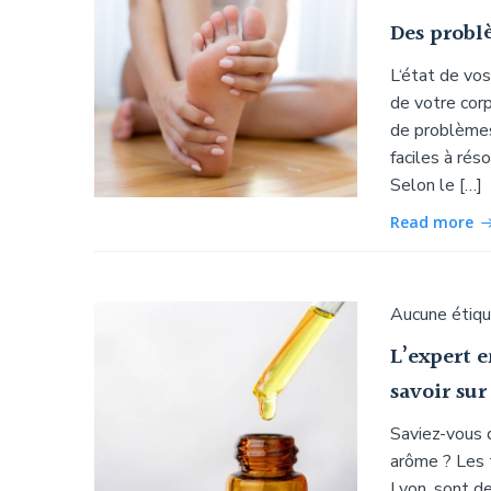
Des problè
L‘état de vo
de votre corp
de problèmes 
faciles à rés
Selon le […]
Read more
Aucune étiq
L’expert 
savoir sur
Saviez-vous 
arôme ? Les 
Lyon, sont d