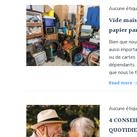
Aucune étiq
Vide maiso
papier pa
Bien que nous
aussi importa
ou de cartes
dépendants. 
que nous le f
Read more
Aucune étiq
4 CONSEI
QUOTIDI