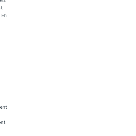
ers
nt
? Eh
ment
ont