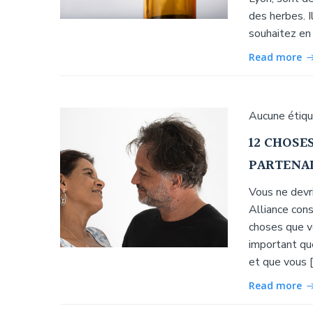
des herbes. I
souhaitez en 
Read more
Aucune étiq
12 CHOSE
PARTENAI
Vous ne devri
Alliance con
choses que vo
important que
et que vous 
Read more