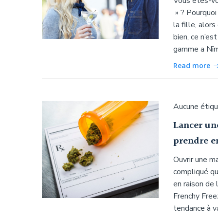
Vous êtes-vo
» ? Pourquoi
la fille, alo
bien, ce n’es
gamme a Nîme
Read more
Aucune étiq
Lancer un
prendre e
Ouvrir une ma
compliqué qu
en raison de 
Frenchy Freez
tendance à va